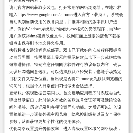
的具体教程内容：
访问官方网站获取安装包。打开常用的网络浏览器，在地址栏
输入https://www.google.com/chrome/进入官方下载页面。系统会
自动识别当前使用的设备类型，并推荐相应的版本供用户选
择。例如Windows系统用户会看到exe格式的安装程序，而Mac
用户则获得dmg磁盘映像文件。找到页面上显眼的蓝色下载按
钮点击保存到本地文件夹备用。
执行标准安装流程完成部署。双击已下载好的安装程序图标启
动向导界面，按照屏幕上显示的提示依次点击下一步或继续按
钮推进操作。特别注意仔细阅读软件许可协议条款内容，确认
无误后勾选同意选项。可以选择默认路径安装，也能手动指定
目标文件夹存放位置。当出现是否将Chrome设为默认浏览器的
询问时，根据个人日常使用习惯做出合适选择。
登录账户实现数据云端同步。首次启动应用程序时系统会自动
弹出登录窗口，此时输入有效的谷歌账号凭证即可激活跨设备
间的书签、历史记录和各项设置同步功能。之后还可以进入设
置菜单进一步调整外观主题风格、隐私控制级别以及安全保护
参数，从而获得更加个性化的使用体验。
优化网络设置提升传输效率。进入高级设置区域的网络模块，