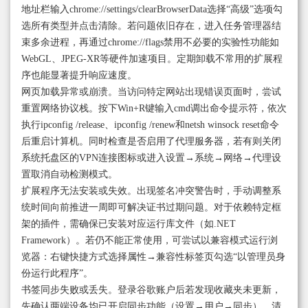
地址栏输入chrome://settings/clearBrowserData选择“高级”选项勾
选所有类型并点击清除。若问题依旧存在，进入任务管理器结
束多余进程，再通过chrome://flags禁用不必要的实验性功能如
WebGL、JPEG-XR等硬件加速项目。定期卸载不常用的扩展程
序也能显著提升响应速度。
网页加载异常或崩溃。当访问特定网站出现错误页面时，尝试
重置网络协议栈。按下Win+R键输入cmd调出命令提示符，依次
执行ipconfig /release、ipconfig /renew和netsh winsock reset命令
后重启计算机。同时检查是否启用了代理服务器，若有则关闭
系统托盘区的VPN连接图标或进入设置→系统→网络→代理设
置取消自动检测模式。
扩展程序无法安装或失效。出现签名冲突警告时，手动调整系
统时间向前推进一周即可解决证书过期问题。对于依赖特定框
架的插件，需确保已安装对应运行库文件（如.NET
Framework）。若仍不能正常使用，可尝试以兼容模式运行浏
览器：右键快捷方式选择属性→兼容性标签页勾选“以管理员身
份运行此程序”。
书签同步失败或丢失。登录谷歌账户后若发现收藏夹未更新，
先确认两端设备均已开启同步功能（设置→用户→同步）。清