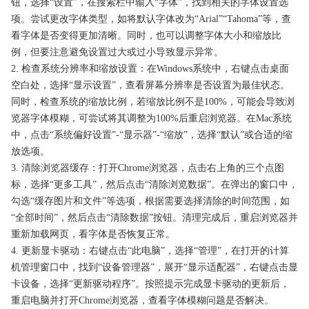
钮，选择“设置”，在搜索栏中输入“字体”，找到相关的字体设置选
项。尝试更改字体类型，如将默认字体改为“Arial”“Tahoma”等，查
看字体是否变得更加清晰。同时，也可以调整字体大小和缩放比
例，但要注意避免设置过大或过小导致显示异常。
2. 检查系统分辨率和缩放设置：在Windows系统中，右键点击桌面
空白处，选择“显示设置”，查看屏幕分辨率是否设置为最佳状态。
同时，检查系统的缩放比例，若缩放比例不是100%，可能会导致浏
览器字体模糊，可尝试将其调整为100%后重启浏览器。在Mac系统
中，点击“系统偏好设置”-“显示器”-“缩放”，选择“默认”或合适的缩
放选项。
3. 清除浏览器缓存：打开Chrome浏览器，点击右上角的三个点图
标，选择“更多工具”，然后点击“清除浏览数据”。在弹出的窗口中，
勾选“缓存图片和文件”等选项，根据需要选择清除的时间范围，如
“全部时间”，然后点击“清除数据”按钮。清理完成后，重启浏览器并
重新加载网页，看字体是否恢复正常。
4. 更新显卡驱动：右键点击“此电脑”，选择“管理”，在打开的计算
机管理窗口中，找到“设备管理器”，展开“显示适配器”，右键点击显
卡设备，选择“更新驱动程序”。按照提示完成显卡驱动的更新后，
重启电脑并打开Chrome浏览器，查看字体模糊问题是否解决。