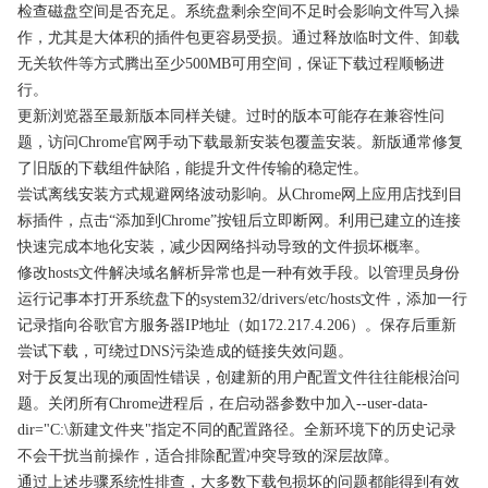
检查磁盘空间是否充足。系统盘剩余空间不足时会影响文件写入操
作，尤其是大体积的插件包更容易受损。通过释放临时文件、卸载
无关软件等方式腾出至少500MB可用空间，保证下载过程顺畅进
行。
更新浏览器至最新版本同样关键。过时的版本可能存在兼容性问
题，访问Chrome官网手动下载最新安装包覆盖安装。新版通常修复
了旧版的下载组件缺陷，能提升文件传输的稳定性。
尝试离线安装方式规避网络波动影响。从Chrome网上应用店找到目
标插件，点击“添加到Chrome”按钮后立即断网。利用已建立的连接
快速完成本地化安装，减少因网络抖动导致的文件损坏概率。
修改hosts文件解决域名解析异常也是一种有效手段。以管理员身份
运行记事本打开系统盘下的system32/drivers/etc/hosts文件，添加一行
记录指向谷歌官方服务器IP地址（如172.217.4.206）。保存后重新
尝试下载，可绕过DNS污染造成的链接失效问题。
对于反复出现的顽固性错误，创建新的用户配置文件往往能根治问
题。关闭所有Chrome进程后，在启动器参数中加入--user-data-
dir="C:\新建文件夹"指定不同的配置路径。全新环境下的历史记录
不会干扰当前操作，适合排除配置冲突导致的深层故障。
通过上述步骤系统性排查，大多数下载包损坏的问题都能得到有效