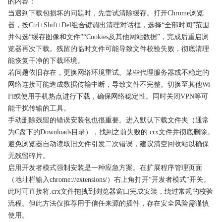
的内容：
当遇到下载包损坏的问题时，先尝试清除缓存。打开Chrome浏览
器，按Ctrl+Shift+Del组合键调出清理对话框，选择“全部时间”范围
并勾选“缓存图像和文件”“Cookies及其他网站数据”，完成后重启浏
览器再次下载。残留的临时文件可能导致文件校验失败，彻底清理
能恢复干净的下载环境。
若问题依旧存在，更换网络环境重试。某些代理服务器或不稳定的
网络连接可能造成数据传输中断，导致文件不完整。切换至其他Wi-
Fi或使用手机热点进行下载，确保网络稳定性。同时关闭VPN等可
能干扰传输的工具。
手动删除残留的错误安装包也很重要。进入默认下载文件夹（通常
为C盘下的Downloads目录），找到之前失败的.crx文件并彻底删除。
避免浏览器自动读取旧文件引发二次错误，建议清空回收站以确保
无残留碎片。
启用开发者模式强制安装是一种应急方案。在扩展程序管理页面
（地址栏输入chrome://extensions/）右上角打开“开发者模式”开关。
此时可直接将.crx文件拖拽到浏览器窗口完成安装，绕过常规的校验
流程。但此方法仅推荐用于信任来源的插件，存在安全风险需谨慎
使用。