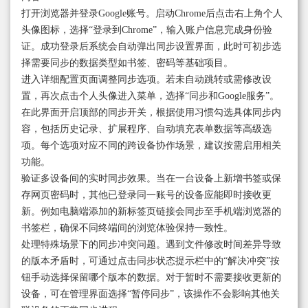
打开浏览器并登录Google账号。启动Chrome后点击右上角个人
头像图标，选择“登录到Chrome”，输入账户信息完成身份验
证。成功登录后系统会自动弹出同步设置界面，此时可初步选
择需要同步的数据类型如书签、密码等基础项目。
进入详细配置页面调整同步选项。若未自动跳转或需修改设
置，再次点击个人头像进入菜单，选择“同步和Google服务”。
在此界面开启顶部的同步开关，根据使用习惯勾选具体同步内
容，包括历史记录、扩展程序、自动填充表单数据等高级选
项。每个选项对应不同的跨设备协作场景，建议按需启用相关
功能。
验证多设备间的实时同步效果。当在一台设备上新增书签或保
存网页密码时，其他已登录同一账号的设备应能即时接收更
新。例如电脑端添加的新标签页链接会同步至手机端浏览器的
书签栏，确保不同终端间的浏览体验保持一致性。
处理特殊场景下的同步冲突问题。遇到文件修改时间差异导致
的版本矛盾时，可通过点击同步状态提示栏中的“解决冲突”按
钮手动选择保留哪个版本的数据。对于暂时不需要接收更新的
设备，可在管理界面选择“暂停同步”，该操作不会影响其他关