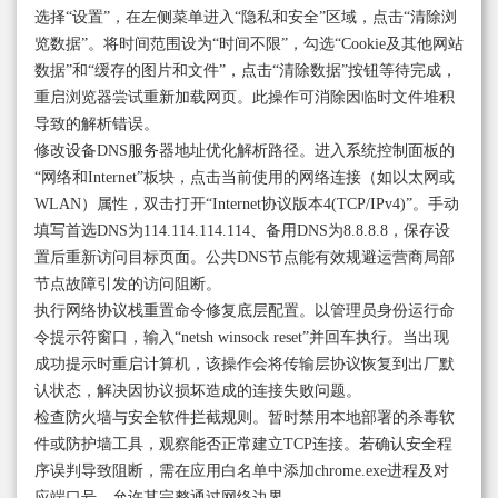
选择“设置”，在左侧菜单进入“隐私和安全”区域，点击“清除浏
览数据”。将时间范围设为“时间不限”，勾选“Cookie及其他网站
数据”和“缓存的图片和文件”，点击“清除数据”按钮等待完成，
重启浏览器尝试重新加载网页。此操作可消除因临时文件堆积
导致的解析错误。
修改设备DNS服务器地址优化解析路径。进入系统控制面板的
“网络和Internet”板块，点击当前使用的网络连接（如以太网或
WLAN）属性，双击打开“Internet协议版本4(TCP/IPv4)”。手动
填写首选DNS为114.114.114.114、备用DNS为8.8.8.8，保存设
置后重新访问目标页面。公共DNS节点能有效规避运营商局部
节点故障引发的访问阻断。
执行网络协议栈重置命令修复底层配置。以管理员身份运行命
令提示符窗口，输入“netsh winsock reset”并回车执行。当出现
成功提示时重启计算机，该操作会将传输层协议恢复到出厂默
认状态，解决因协议损坏造成的连接失败问题。
检查防火墙与安全软件拦截规则。暂时禁用本地部署的杀毒软
件或防护墙工具，观察能否正常建立TCP连接。若确认安全程
序误判导致阻断，需在应用白名单中添加chrome.exe进程及对
应端口号，允许其完整通过网络边界。