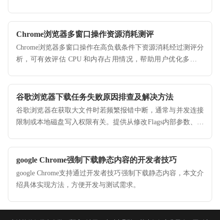
Chrome浏览器多窗口操作资源消耗测评
Chrome浏览器多窗口操作在高负载条件下资源消耗经过测评分
析，可有效评估 CPU 和内存占用情况，帮助用户优化多任务
浏览体验。
谷歌浏览器下载任务失败原因排查及解决方法
谷歌浏览器在获取大文件时若频繁报错中断，通常与并发连接
限制或本地磁盘写入权限有关。提供从修改Flags内部参数、优
化防火墙拦截规则到手动触发断点续传的应急操作指南，保障
各类资源能够完整保存至本地，彻底解决下载任务失败的烦
恼。
google Chrome强制下载静态内容的开发者技巧
google Chrome支持通过开发者技巧强制下载静态内容，本文介
绍具体实现方法，方便开发与测试需求。