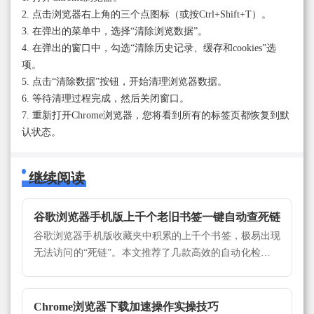
2. 点击浏览器右上角的三个点图标（或按Ctrl+Shift+T）。
3. 在弹出的菜单中，选择“清除浏览数据”。
4. 在弹出的窗口中，勾选“清除历史记录、缓存和cookies”选
项。
5. 点击“清除数据”按钮，开始清理浏览器数据。
6. 等待清理过程完成，然后关闭窗口。
7. 重新打开Chrome浏览器，您将看到所有的标签页都恢复到默
认状态。
继续阅读
谷歌浏览器手机版上千个老旧书签一键自动查死链
谷歌浏览器手机版收藏夹中积累的上千个书签，极易出现
无法访问的“死链”。本文推荐了几款高效的自动化检查工
具与手动筛选策略，教您一键快速揪出失效链接并批量清
理，从而优化书签空间，确保所有收藏的网页均能顺利顺
畅打开。
Chrome浏览器下载加速操作实操技巧