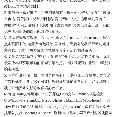
大陆）可能受限导致服务不可用。若处于此类区域，后续可尝试修
改Hosts文件绕过限制。
2. 调整语言偏好顺序：点击浏览器右上角三个点进入“设置”，选择
左侧“语言”选项。将常用目标语言（例如中文）拖动至列表首位，
并确保“询问是否翻译非您所用语言的网页”开关已开启。这一步能
优先调用正确的语言配对进行翻译。
3. 清除翻译缓存数据：在地址栏输入 `chrome://translate-internals/`，
点击页面中的“清除所有翻译数据”按钮，重启浏览器后重新访问外
文网页。此操作可修复因本地缓存异常引起的翻译错误。
4. 更新浏览器版本：前往“设置”内的“关于Chrome”检查更新，安装
最新版本以获取最新的翻译引擎支持。旧版可能存在兼容性问题影
响准确性。
5. 管理扩展程序干扰：暂时禁用所有已安装的第三方插件，尤其是
广告拦截类工具，它们可能阻断翻译功能的正常运行。若发现冲突
项，可选择永久移除或保留必要扩展。
6. 修改Hosts文件绑定IP：打开系统Hosts文件（Windows路径为
C:\Windows\System32\drivers\etc\hosts，Mac/Linux为/etc/hosts），添
加一行如 `203.208.40.66 translate.googleapis.com`。保存后通过命令
提示符执行 `ipconfig /flushdns` 刷新DNS缓存，再重启浏览器使配置