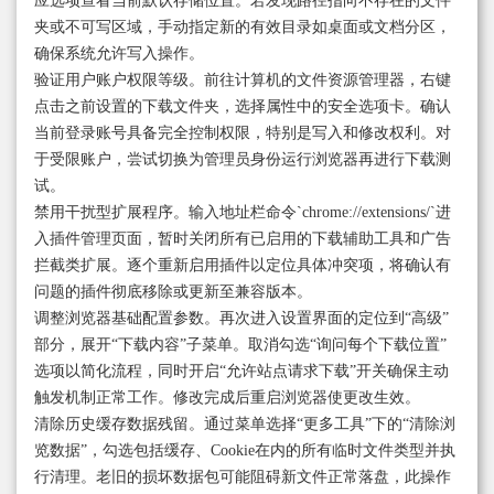
应选项查看当前默认存储位置。若发现路径指向不存在的文件
夹或不可写区域，手动指定新的有效目录如桌面或文档分区，
确保系统允许写入操作。
验证用户账户权限等级。前往计算机的文件资源管理器，右键
点击之前设置的下载文件夹，选择属性中的安全选项卡。确认
当前登录账号具备完全控制权限，特别是写入和修改权利。对
于受限账户，尝试切换为管理员身份运行浏览器再进行下载测
试。
禁用干扰型扩展程序。输入地址栏命令`chrome://extensions/`进
入插件管理页面，暂时关闭所有已启用的下载辅助工具和广告
拦截类扩展。逐个重新启用插件以定位具体冲突项，将确认有
问题的插件彻底移除或更新至兼容版本。
调整浏览器基础配置参数。再次进入设置界面的定位到“高级”
部分，展开“下载内容”子菜单。取消勾选“询问每个下载位置”
选项以简化流程，同时开启“允许站点请求下载”开关确保主动
触发机制正常工作。修改完成后重启浏览器使更改生效。
清除历史缓存数据残留。通过菜单选择“更多工具”下的“清除浏
览数据”，勾选包括缓存、Cookie在内的所有临时文件类型并执
行清理。老旧的损坏数据包可能阻碍新文件正常落盘，此操作