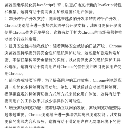
览器应继续优化其JavaScript引擎，以更好地支持新的JavaScript特性
和框架。这将有助于提高页面加载速度和用户体验。
2. 加强跨平台开发支持：随着越来越多的开发者转向跨平台开发，
Chrome浏览器应进一步加强其跨平台开发支持，以吸引更多开发者
使用Chrome作为开发平台。这将有助于扩大Chrome的市场份额并推
动整个行业的发展。
3. 提升安全性与隐私保护：随着网络安全威胁的日益严峻，Chrome
浏览器应持续提升其安全性和隐私保护功能。这包括加强端到端加
密、零信任架构等安全措施的实施，以及提供更多的隐私保护工具
和选项。这将有助于提高用户对Chrome的信任度并吸引更多用户使
用Chrome。
4. 简化多标签页管理：为了提高用户的工作效率，Chrome浏览器应
进一步简化多标签页管理功能。例如，可以通过自动整理标签页、
提供更直观的标签页切换方式等方式来优化用户体验。这将有助于
提高用户的工作效率并减少误操作的可能性。
5. 增强离线浏览功能：随着移动互联网的发展，离线浏览功能变得
越来越重要。Chrome浏览器应进一步增强其离线浏览功能，以支持
更多的离线内容和服务。这将有助于满足用户在无网络环境下的需