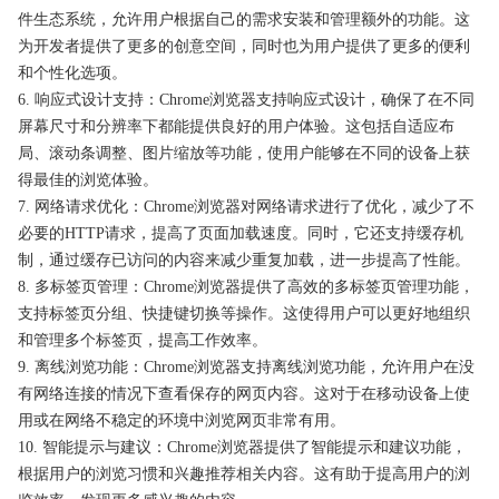
件生态系统，允许用户根据自己的需求安装和管理额外的功能。这
为开发者提供了更多的创意空间，同时也为用户提供了更多的便利
和个性化选项。
6. 响应式设计支持：Chrome浏览器支持响应式设计，确保了在不同
屏幕尺寸和分辨率下都能提供良好的用户体验。这包括自适应布
局、滚动条调整、图片缩放等功能，使用户能够在不同的设备上获
得最佳的浏览体验。
7. 网络请求优化：Chrome浏览器对网络请求进行了优化，减少了不
必要的HTTP请求，提高了页面加载速度。同时，它还支持缓存机
制，通过缓存已访问的内容来减少重复加载，进一步提高了性能。
8. 多标签页管理：Chrome浏览器提供了高效的多标签页管理功能，
支持标签页分组、快捷键切换等操作。这使得用户可以更好地组织
和管理多个标签页，提高工作效率。
9. 离线浏览功能：Chrome浏览器支持离线浏览功能，允许用户在没
有网络连接的情况下查看保存的网页内容。这对于在移动设备上使
用或在网络不稳定的环境中浏览网页非常有用。
10. 智能提示与建议：Chrome浏览器提供了智能提示和建议功能，
根据用户的浏览习惯和兴趣推荐相关内容。这有助于提高用户的浏