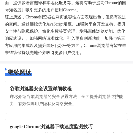
面、提供多语言翻译和本地化服务等。这将有助于提高Chrome的国
际知名度并吸引更多的用户使用Chrome。
综上所述，Chrome浏览器在网页兼容性方面表现出色，但仍有改进
的空间。通过继续优化JavaScript引擎、加强跨平台开发支持、提升
安全性与隐私保护、简化多标签页管理、增强离线浏览功能、优化
响应式设计、加强网络请求优化、引入更多创新功能、加强与第三
方应用的集成以及提升国际化水平等方面，Chrome浏览器有望在未
来继续保持领先地位并吸引更多用户使用。
继续阅读
谷歌浏览器安全设置详细教程
详尽介绍谷歌浏览器的安全设置方法，全面提升浏览器防护能
力，有效保障用户隐私及网络安全。
google Chrome浏览器下载速度监测技巧