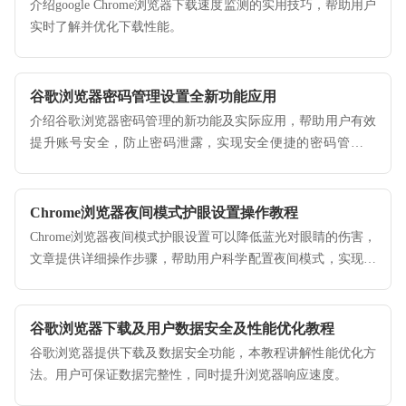
介绍google Chrome浏览器下载速度监测的实用技巧，帮助用户
实时了解并优化下载性能。
谷歌浏览器密码管理设置全新功能应用
介绍谷歌浏览器密码管理的新功能及实际应用，帮助用户有效
提升账号安全，防止密码泄露，实现安全便捷的密码管理体
验。
Chrome浏览器夜间模式护眼设置操作教程
Chrome浏览器夜间模式护眼设置可以降低蓝光对眼睛的伤害，
文章提供详细操作步骤，帮助用户科学配置夜间模式，实现舒
适护眼浏览体验。
谷歌浏览器下载及用户数据安全及性能优化教程
谷歌浏览器提供下载及数据安全功能，本教程讲解性能优化方
法。用户可保证数据完整性，同时提升浏览器响应速度。