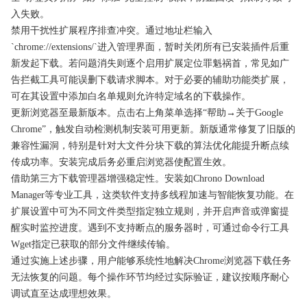
入失败。
禁用干扰性扩展程序排查冲突。通过地址栏输入
`chrome://extensions/`进入管理界面，暂时关闭所有已安装插件后重
新发起下载。若问题消失则逐个启用扩展定位罪魁祸首，常见如广
告拦截工具可能误删下载请求脚本。对于必要的辅助功能类扩展，
可在其设置中添加白名单规则允许特定域名的下载操作。
更新浏览器至最新版本。点击右上角菜单选择“帮助→关于Google
Chrome”，触发自动检测机制安装可用更新。新版通常修复了旧版的
兼容性漏洞，特别是针对大文件分块下载的算法优化能提升断点续
传成功率。安装完成后务必重启浏览器使配置生效。
借助第三方下载管理器增强稳定性。安装如Chrono Download
Manager等专业工具，这类软件支持多线程加速与智能恢复功能。在
扩展设置中可为不同文件类型指定独立规则，并开启声音或弹窗提
醒实时监控进度。遇到不支持断点的服务器时，可通过命令行工具
Wget指定已获取的部分文件继续传输。
通过实施上述步骤，用户能够系统性地解决Chrome浏览器下载任务
无法恢复的问题。每个操作环节均经过实际验证，建议按顺序耐心
调试直至达成理想效果。