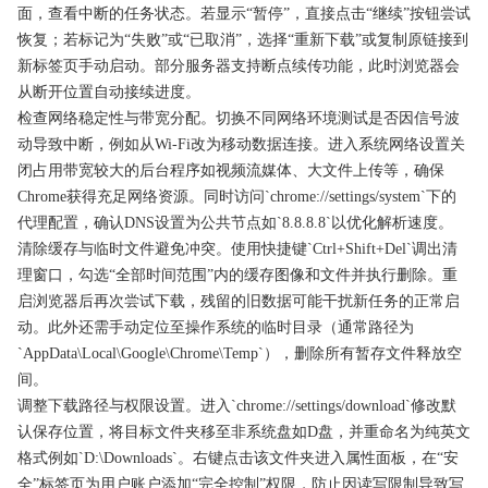
面，查看中断的任务状态。若显示“暂停”，直接点击“继续”按钮尝试
恢复；若标记为“失败”或“已取消”，选择“重新下载”或复制原链接到
新标签页手动启动。部分服务器支持断点续传功能，此时浏览器会
从断开位置自动接续进度。
检查网络稳定性与带宽分配。切换不同网络环境测试是否因信号波
动导致中断，例如从Wi-Fi改为移动数据连接。进入系统网络设置关
闭占用带宽较大的后台程序如视频流媒体、大文件上传等，确保
Chrome获得充足网络资源。同时访问`chrome://settings/system`下的
代理配置，确认DNS设置为公共节点如`8.8.8.8`以优化解析速度。
清除缓存与临时文件避免冲突。使用快捷键`Ctrl+Shift+Del`调出清
理窗口，勾选“全部时间范围”内的缓存图像和文件并执行删除。重
启浏览器后再次尝试下载，残留的旧数据可能干扰新任务的正常启
动。此外还需手动定位至操作系统的临时目录（通常路径为
`AppData\Local\Google\Chrome\Temp`），删除所有暂存文件释放空
间。
调整下载路径与权限设置。进入`chrome://settings/download`修改默
认保存位置，将目标文件夹移至非系统盘如D盘，并重命名为纯英文
格式例如`D:\Downloads`。右键点击该文件夹进入属性面板，在“安
全”标签页为用户账户添加“完全控制”权限，防止因读写限制导致写