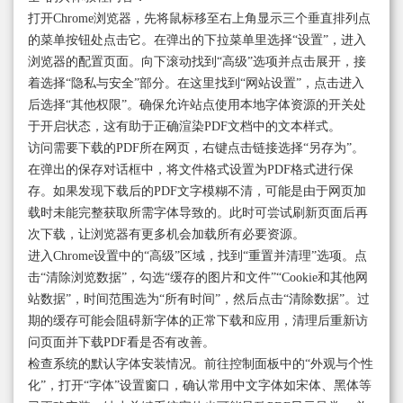
打开Chrome浏览器，先将鼠标移至右上角显示三个垂直排列点
的菜单按钮处点击它。在弹出的下拉菜单里选择“设置”，进入
浏览器的配置页面。向下滚动找到“高级”选项并点击展开，接
着选择“隐私与安全”部分。在这里找到“网站设置”，点击进入
后选择“其他权限”。确保允许站点使用本地字体资源的开关处
于开启状态，这有助于正确渲染PDF文档中的文本样式。
访问需要下载的PDF所在网页，右键点击链接选择“另存为”。
在弹出的保存对话框中，将文件格式设置为PDF格式进行保
存。如果发现下载后的PDF文字模糊不清，可能是由于网页加
载时未能完整获取所需字体导致的。此时可尝试刷新页面后再
次下载，让浏览器有更多机会加载所有必要资源。
进入Chrome设置中的“高级”区域，找到“重置并清理”选项。点
击“清除浏览数据”，勾选“缓存的图片和文件”“Cookie和其他网
站数据”，时间范围选为“所有时间”，然后点击“清除数据”。过
期的缓存可能会阻碍新字体的正常下载和应用，清理后重新访
问页面并下载PDF看是否有改善。
检查系统的默认字体安装情况。前往控制面板中的“外观与个性
化”，打开“字体”设置窗口，确认常用中文字体如宋体、黑体等