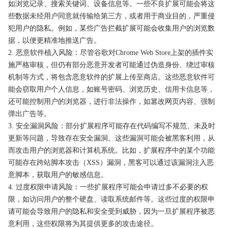
如浏览记录、搜索关键词、设备信息等。一些不良扩展可能会将这
些数据未经用户同意就传输给第三方，或者用于商业目的，严重侵
犯用户的隐私。例如，某些广告拦截扩展可能会收集用户的浏览数
据，以便更精准地推送广告。
2. 恶意软件植入风险：尽管谷歌对Chrome Web Store上架的插件实
施严格审核，但仍有部分恶意开发者可能通过伪造身份、绕过审核
机制等方式，将包含恶意软件的扩展上传至商店。这些恶意软件可
能会窃取用户个人信息，如账号密码、浏览历史、信用卡信息等，
还可能控制用户的浏览器，进行非法操作，如篡改网页内容、强制
弹出广告等。
3. 安全漏洞风险：部分扩展程序可能存在代码编写不规范、未及时
更新等问题，导致存在安全漏洞。这些漏洞可能会被黑客利用，从
而攻击用户的浏览器和计算机系统。比如，扩展程序中的某个功能
可能存在跨站脚本攻击（XSS）漏洞，黑客可以通过该漏洞注入恶
意脚本，获取用户的敏感信息。
4. 过度权限申请风险：一些扩展程序可能会申请过多不必要的权
限，如访问用户的整个硬盘、读取系统邮件等。这些过度的权限申
请可能会导致用户的隐私和安全受到威胁，因为一旦扩展程序被恶
意利用，这些权限将为其提供更多的攻击途径。