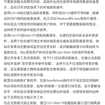
可重新加载当前网页内容。该操作会优先使用本地缓存数据加速显
示，适合日常浏览场景下的常规刷新操作。
使用Ctrl+R组合键完成标准重载。同时按住Ctrl键和字母R键，能够
达到与F5相同的刷新效果。此方式在Windows和Linux系统中通用，
特别适合习惯使用控制键的用户群体。对于需要频繁刷新的情况，
这种双手协同操作能提升效率。
采用Ctrl+F5或Shift+F5强制忽略缓存。当遇到页面内容未及时更新
时，这两个组合键可绕过本地存储直接从服务器获取最新资源。例
如在查看动态数据或监控信息变化时，该功能确保显示结果始终为
最新状态。Mac系统用户则对应使用Cmd+Shift+R实现同等效果。
通过开发者工具深度刷新。按下F12启动调试面板后，右键点击刷新
按钮并选择“清空缓存并硬件加载”。这种方法不仅清除所有暂存数
据，还会重新建立网络连接获取完整资源包，适用于彻底解决样式
错乱或脚本失效等复杂问题。
配置自动刷新扩展程序。安装AutoRefresh插件后可设定固定间隔时
间自动轮询页面更新，如每5秒刷新一次股票行情页面。该方案解放
双手，特别适合需要持续监控特定网址的场景，但需保持插件始终
处于启用状态才能正常工作。
结合无痕模式独立刷新。通过Ctrl+Shift+N创建隐私窗口进行隔离操