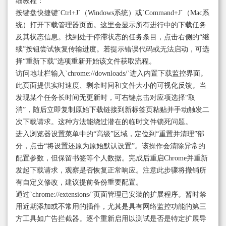
细教程：
按键盘快捷键`Ctrl+J`（Windows系统）或`Command+J`（Mac系
统）打开下载管理器页面。这里会显示所有进行中的下载任务
及其状态信息。找到处于停滞状态的任务条目，点击右侧的“继
续”按钮尝试恢复传输进度。若提示错误代码或无法启动，可选
择“重新下载”选项重新开始该文件获取流程。
访问地址栏输入`chrome://downloads/`进入内置下载监控界面。
此页面提供实时速度、剩余时间和文件大小的可视化反馈。当
发现某个任务长时间无更新时，可右键点击对应项选择“取
消”，随后立即复制原始下载链接到新标签页粘贴并手动触发二
次下载请求。这种方法能绕过潜在的临时文件锁死问题。
进入浏览器设置菜单中的“高级”区域，定位到“重置并清理”部
分，点击“将设置还原为原始默认设置”。该操作会清除异常的
配置参数，但保留书签等个人数据。完成后重启Chrome并重新
发起下载请求，观察是否恢复正常响应。注意此步骤将撤销所
有自定义修改，建议提前备份重要配置。
通过`chrome://extensions/`页面管理已安装的扩展程序。暂时禁
用近期添加或不常用的插件，尤其是具有网络监控功能的第三
方工具如广告拦截器。逐个重新启用以测试是否是特定扩展导