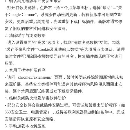
1. 确认浏览器版本并更新至最新
- 打开谷歌浏览器，点击右上角三个点菜单图标，选择“帮助”→“关
于Google Chrome”。系统会自动检测更新，若有新版本可用则立即
安装。更新后重启浏览器，尝试重新下载目标插件。新版本通常修
复了旧版的兼容性问题和安全漏洞。
2. 清除缓存与浏览数据
- 进入设置页面的“高级”选项卡，找到“清除浏览数据”功能。勾选
“缓存图像和文件”“Cookie及其他站点数据”等选项后点击确认。清理
临时文件可消除因残留数据导致的冲突，恢复插件商店的正常访问
权限。
3. 禁用干扰性扩展程序
- 访问 `chrome://extensions/` 页面，暂时关闭或移除近期新增的未知
来源扩展。某些安全类插件可能误判其他程序为风险项从而阻止安
装。逐个禁用后测试能否成功下载所需插件。
4. 临时关闭防火墙及杀毒软件防护
- 部分安全软件会拦截插件安装过程。可尝试短暂退出防护程序（如
360安全卫士、电脑管家），或将谷歌浏览器添加到白名单中。完成
安装后再恢复原有安全策略。
5. 手动加载本地解压包