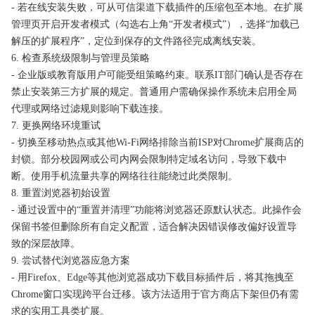
- 若在线安装失败，可从可信渠道下载插件的压缩包至本地。在扩展
管理页开启开发者模式（勾选右上角“开发者模式”），选择“加载已
解压的扩展程序”，定位到保存的文件路径完成离线安装。
6. 检查系统级限制与管理员策略
- 企业版或教育版用户可能受组策略约束。联系IT部门确认是否存在
禁止安装第三方扩展的规定。普通用户需确保操作系统未启用全局
代理或网络过滤规则影响下载连接。
7. 更换网络环境重试
- 切换至移动热点或其他Wi-Fi网络排除当前ISP对Chrome扩展商店的
封锁。部分校园网或公司内网会限制特定域名访问，导致下载中
断。使用手机流量共享的网络往往能绕过此类限制。
8. 重置浏览器初始设置
- 通过设置中的“重置并清理”功能将浏览器还原默认状态。此操作会
保留书签但删除所有自定义配置，适合解决因错误修改偏好设置导
致的深层故障。
9. 尝试替代浏览器应急方案
- 用Firefox、Edge等其他浏览器成功下载目标插件后，将其拖拽至
Chrome窗口实现跨平台迁移。该方法适用于官方商店下架但仍有需
求的实用工具类扩展。