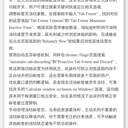
车，进入浏览器的高级配置界面。这里包含多项未正式发布的
功能开关，用户可通过搜索关键词快速定位相关选项。
调整标签页冻结参数。在搜索框中输入“Tab Freeze”，找到对应
的设置项如“Tab Freeze Timeout”和“Tab Freeze Minimum
Inactive Time”。根据实际需求修改数值，缩短超时时间可加快
冻结速度节省资源，延长则减少对浏览体验的影响。完成修改
后点击页面底部的“Relaunch Now”按钮重启浏览器使设置生
效。
禁用自动丢弃标签机制。同样在chrome://flags/页面搜索
“automatic-tab-discarding”和“Proactive Tab Freeze and Discard”，
将这两项功能设置为停用状态。此操作可防止浏览器因内存不
足自动关闭旧标签页，适合需要长期保留多个页面的用户。
优化窗口遮挡判断逻辑。若发现非活动标签被异常冻结，可查
找并关闭“Calculate window occlusion on Windows”选项。该功能
原本用于检测窗口焦点变化，但在某些情况下会误判导致正常
标签被过度限制。
手动管理冻结标签页。当系统资源紧张时，主动关闭不重要的
冻结标签以释放内存。对于需要专注的任务场景，可手动触发
其他标签的冻结状态避免干扰当前操作。