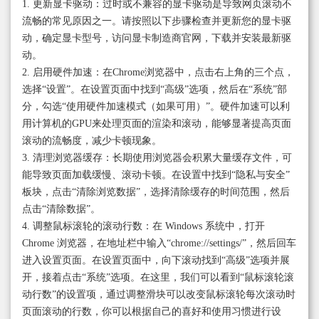
1. 更新显卡驱动：过时或不兼容的显卡驱动是导致网页滚动不
流畅的常见原因之一。请按照以下步骤检查并更新您的显卡驱
动，确定显卡型号，访问显卡制造商官网，下载并安装最新驱
动。
2. 启用硬件加速：在Chrome浏览器中，点击右上角的三个点，
选择“设置”。在设置页面中找到“高级”选项，然后在“系统”部
分，勾选“使用硬件加速模式（如果可用）”。硬件加速可以利
用计算机的GPU来处理页面的渲染和滚动，能够显著提高页面
滚动的流畅度，减少卡顿现象。
3. 清理浏览器缓存：长期使用浏览器会积累大量缓存文件，可
能导致页面加载缓慢、滚动卡顿。在设置中找到“隐私与安全”
板块，点击“清除浏览数据”，选择清除缓存的时间范围，然后
点击“清除数据”。
4. 调整鼠标滚轮的滚动行数：在 Windows 系统中，打开
Chrome 浏览器，在地址栏中输入“chrome://settings/”，然后回车
进入设置页面。在设置页面中，向下滚动找到“高级”选项并展
开，接着点击“系统”选项。在这里，我们可以看到“鼠标滚轮滚
动行数”的设置项，通过调整滑块可以改变鼠标滚轮每次滚动时
页面滚动的行数，你可以根据自己的喜好和使用习惯进行设