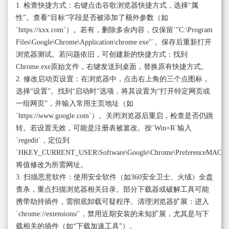
1. 检查快捷方式：右键点击谷歌浏览器快捷方式，选择“属
性”。查看“目标”字段是否被添加了额外参数（如
`https://xxx.com`）。若有，删除多余内容，仅保留`"C:\Program
Files\Google\Chrome\Application\chrome.exe"`。保存后重新打开
浏览器测试。若问题依旧，可创建新的快捷方式：找到
Chrome.exe原始文件，右键发送到桌面，替换原有快捷方式。
2. 修改启动页设置：在浏览器中，点击右上角的三个点图标，
选择“设置”。找到“启动时”选项，将其设置为“打开特定网页或
一组网页”，并输入常用主页地址（如
`https://www.google.com`）。关闭浏览器后重启，检查是否仍跳
转。若设置无效，可能是注册表被篡改。按`Win+R`输入
`regedit`，定位到
`HKEY_CURRENT_USER\Software\Google\Chrome\PreferenceMAC\
将值修改为所需网址。
3. 扫描恶意软件：使用安全软件（如360安全卫士、火绒）全盘
查杀，重点扫描浏览器相关目录。部分下载器或破解工具可能
携带劫持插件，需彻底卸载可疑程序。清理浏览器扩展：进入
`chrome://extensions/`，禁用近期安装的未知扩展，尤其是与下
载相关的插件（如“下载加速工具”）。