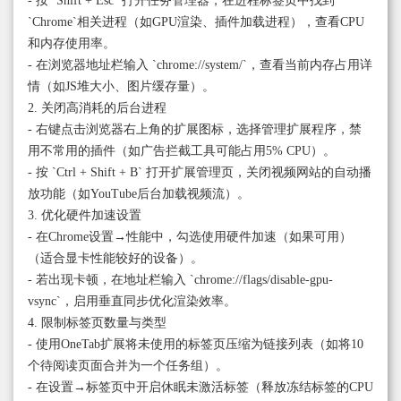
- 按 `Shift + Esc` 打开任务管理器，在进程标签页中找到
`Chrome`相关进程（如GPU渲染、插件加载进程），查看CPU
和内存使用率。
- 在浏览器地址栏输入 `chrome://system/`，查看当前内存占用详
情（如JS堆大小、图片缓存量）。
2. 关闭高消耗的后台进程
- 右键点击浏览器右上角的扩展图标，选择管理扩展程序，禁
用不常用的插件（如广告拦截工具可能占用5% CPU）。
- 按 `Ctrl + Shift + B` 打开扩展管理页，关闭视频网站的自动播
放功能（如YouTube后台加载视频流）。
3. 优化硬件加速设置
- 在Chrome设置→性能中，勾选使用硬件加速（如果可用）
（适合显卡性能较好的设备）。
- 若出现卡顿，在地址栏输入 `chrome://flags/disable-gpu-
vsync`，启用垂直同步优化渲染效率。
4. 限制标签页数量与类型
- 使用OneTab扩展将未使用的标签页压缩为链接列表（如将10
个待阅读页面合并为一个任务组）。
- 在设置→标签页中开启休眠未激活标签（释放冻结标签的CPU