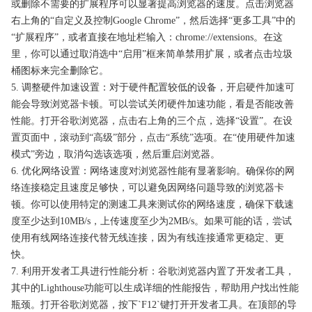
或删除不需要的扩展程序可以显著提高浏览器的速度。点击浏览器
右上角的“自定义及控制Google Chrome”，然后选择“更多工具”中的
“扩展程序”，或者直接在地址栏输入：chrome://extensions。在这
里，你可以通过取消选中“启用”框来简单禁用扩展，或者点击垃圾
桶图标来完全删除它。
5. 调整硬件加速设置：对于硬件配置较低的设备，开启硬件加速可
能会导致浏览器卡顿。可以尝试关闭硬件加速功能，看是否能改善
性能。打开谷歌浏览器，点击右上角的三个点，选择“设置”。在设
置页面中，滚动到“高级”部分，点击“系统”选项。在“使用硬件加速
模式”旁边，取消勾选该选项，然后重启浏览器。
6. 优化网络设置：网络速度对浏览器性能有显著影响。确保你的网
络连接稳定且速度足够快，可以避免因网络问题导致的浏览器卡
顿。你可以使用特定的测速工具来测试你的网络速度，确保下载速
度至少达到10MB/s，上传速度至少为2MB/s。如果可能的话，尝试
使用有线网络连接代替无线连接，因为有线连接通常更稳定、更
快。
7. 利用开发者工具进行性能分析：谷歌浏览器内置了开发者工具，
其中的Lighthouse功能可以生成详细的性能报告，帮助用户找出性能
瓶颈。打开谷歌浏览器，按下`F12`键打开开发者工具。在顶部的导