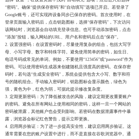
“密码”。确保“提供保存密码”和“自动填写”选项已开启。若登录了
Google账号，还可实现跨设备同步已保存的密码。首次使用时，在
登录页面输入密码后，点击钥匙图标，选择“保存密码”，下次访问
该网站时，浏览器会自动填充登录信息。也可手动添加密码，点击
“添加”按钮，输入网站的URL、用户名和密码后点击“保存”。
2. 设置强密码：在设置密码时，尽量使用复杂的组合，包括大写字
母、小写字母、数字和特殊字符。避免使用简单的密码，如生日、
电话号码或常见的单词。例如，不要使用“123456”或“password”作为
密码。可以使用密码生成器来创建随机且强度高的密码。在保存密
码时，若勾选“生成安全密码”，系统会提供包含大小写、数字和符
号的随机组合。手动输入密码时，钥匙图标会显示颜色，绿色为
强，黄色为中，红色为弱，可据此提示修改复杂度。
3. 定期更新密码：为了降低被攻击的风险，建议定期更改重要账户
的密码。避免在所有网站上使用相同的密码，这样一旦一个网站的
密码被泄露，其他账户也会受到影响。若密码在数据泄露事件中暴
露，浏览器会标记红色警告，提示立即更换。
4. 启用两步验证：为了进一步提高安全性，建议启用两步验证。这
通常需要在您的账户设置中进行，而不是直接在谷歌浏览器中。通