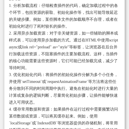
1. 分析加载流程：仔细检查插件的代码，确定加载过程中的各
个环节，包括资源的获取、初始化操作等，找出可能导致延迟
的关键步骤。例如，某些脚本文件的加载顺序不合理，或者在
初始化时进行了耗时较长的操作。
2. 采用异步加载资源：对于非关键资源，如一些辅助的脚本或
样式表，可以使用异步加载的方式。通过在HTML中使用script
async或link rel="preload" as="style"等标签，让浏览器在后台并
行加载这些资源，不阻塞插件的主要加载流程。这样，当插件
的核心功能需要这些资源时，它们可能已经加载完成，减少了
等待时间。
3. 优化初始化代码：将插件的初始化操作分解为多个小任务，
并使用`setTimeout`或`requestAnimationFrame`等方法将这些任
务分散到不同的时间周期中执行。避免在初始化时进行大量的
计算或复杂的逻辑判断，尽量简化初始步骤，让插件能够快速
进入可用状态。
4. 缓存常用数据和资源：如果插件在运行过程中需要频繁访问
某些数据或资源，可以将其缓存起来。例如，使用
`localStorage`或`IndexedDB`等浏览器提供的存储机制，将常用