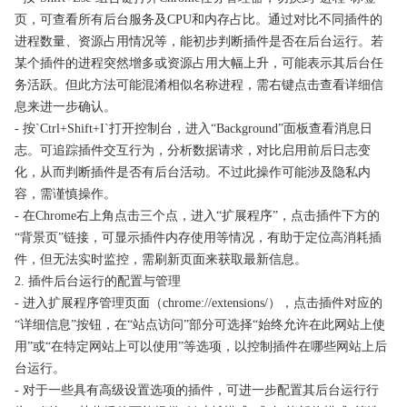
页，可查看所有后台服务及CPU和内存占比。通过对比不同插件的
进程数量、资源占用情况等，能初步判断插件是否在后台运行。若
某个插件的进程突然增多或资源占用大幅上升，可能表示其后台任
务活跃。但此方法可能混淆相似名称进程，需右键点击查看详细信
息来进一步确认。
- 按`Ctrl+Shift+I`打开控制台，进入“Background”面板查看消息日
志。可追踪插件交互行为，分析数据请求，对比启用前后日志变
化，从而判断插件是否有后台活动。不过此操作可能涉及隐私内
容，需谨慎操作。
- 在Chrome右上角点击三个点，进入“扩展程序”，点击插件下方的
“背景页”链接，可显示插件内存使用等情况，有助于定位高消耗插
件，但无法实时监控，需刷新页面来获取最新信息。
2. 插件后台运行的配置与管理
- 进入扩展程序管理页面（chrome://extensions/），点击插件对应的
“详细信息”按钮，在“站点访问”部分可选择“始终允许在此网站上使
用”或“在特定网站上可以使用”等选项，以控制插件在哪些网站上后
台运行。
- 对于一些具有高级设置选项的插件，可进一步配置其后台运行行