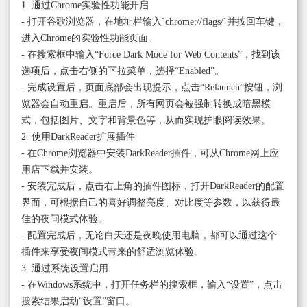
1. 通过Chrome实验性功能开启
- 打开谷歌浏览器，在地址栏输入`chrome://flags/`并按回车键，
进入Chrome的实验性功能页面。
- 在搜索框中输入“Force Dark Mode for Web Contents”，找到该
选项后，点击右侧的下拉菜单，选择“Enabled”。
- 完成设置后，页面底部会出现提示，点击“Relaunch”按钮，浏
览器会自动重启。重启后，所有网页会被强制转换成暗黑模
式，包括图片、文字和背景色等，从而实现护眼阅读效果。
2. 使用DarkReader扩展插件
- 在Chrome浏览器中安装DarkReader插件，可从Chrome网上应
用店下载并安装。
- 安装完成后，点击右上角的插件图标，打开DarkReader的配置
界面，可根据自己的喜好调整亮度、对比度等参数，以获得最
佳的夜间模式体验。
- 配置完成后，无论白天还是夜晚使用电脑，都可以通过这个
插件来享受夜间模式带来的舒适浏览体验。
3. 通过系统设置启用
- 在Windows系统中，打开任务栏的搜索框，输入“设置”，点击
搜索结果启动“设置”窗口。