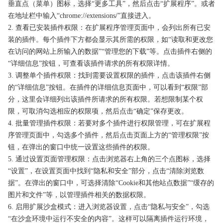
垂直点（菜单）图标，选择“更多工具”，然后点击“扩展程序”。或者
在地址栏中输入“chrome://extensions/”直接进入。
2. 查看已安装插件权限：在扩展程序管理页面中，会列出所有已安
装的插件。每个插件下方都会显示其所需的权限，如“读取和更改您
在访问的网站上所输入的数据”“管理您的下载”等。点击插件右侧的
“详细信息”按钮，可查看该插件请求的所有权限详情。
3. 调整单个插件权限：找到需要设置权限的插件，点击该插件右侧
的“详细信息”按钮。在插件的详细信息页面中，可以看到“权限”部
分，这里会详细列出该插件所请求的所有权限。若想限制某个权
限，可取消勾选相应的权限项，然后点击“确定”保存更改。
4. 批量管理插件权限：若要对多个插件进行权限管理，可在扩展程
序管理页面中，勾选多个插件，然后点击页面上方的“管理权限”按
钮，在弹出的窗口中统一设置这些插件的权限。
5. 通过设置页面管理权限：点击浏览器右上角的三个点图标，选择
“设置”，在设置页面中找到“隐私和安全”部分，点击“清除浏览数
据”。在弹出的窗口中，可选择清除“Cookie和其他站点数据”“缓存的
图片和文件”等，以管理插件相关的数据权限。
6. 启用扩展沙盒模式：进入浏览器设置，点击“隐私与安全”，勾选
“在沙盒环境中运行不安全的内容”。这样可以隔离插件运行环境，