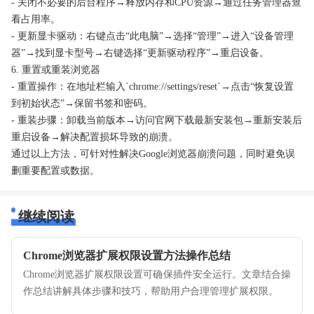
- 关闭不必要的后台程序→释放内存和CPU资源→通过任务管理器查
看占用率。
- 更新显卡驱动：右键点击“此电脑”→选择“管理”→进入“设备管理
器”→找到显卡型号→右键选择“更新驱动程序”→重启设备。
6. 重置或重装浏览器
- 重置操作：在地址栏输入`chrome://settings/reset`→点击“恢复设置
到初始状态”→保留书签和密码。
- 重装步骤：卸载当前版本→访问官网下载最新安装包→重新安装后
重启设备→解决配置损坏导致的崩溃。
通过以上方法，可针对性解决Google浏览器崩溃问题，同时避免误
删重要配置或数据。
继续阅读
Chrome浏览器扩展权限设置方法操作总结
Chrome浏览器扩展权限设置可确保插件安全运行。文章结合操
作总结讲解具体步骤和技巧，帮助用户合理管理扩展权限。