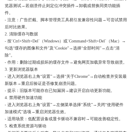
览器测试→若崩溃停止则定位冲突插件→卸载或替换同类功能插
件。
- 注意：广告拦截、脚本管理类工具易引发兼容性问题→可尝试禁用
后对比效果。
2. 清除缓存与数据
- 按`Ctrl+Shift+Del`（Windows）或`Command+Shift+Del`（Mac）→
勾选“缓存的图像和文件”及“Cookie”→选择“全部时间”→点击“清
除”。
- 作用：删除过期或损坏的缓存文件→避免网页加载异常导致崩溃。
3. 更新浏览器版本
- 进入浏览器右上角“设置”→选择“关于Chrome”→自动检查并安装最
新版本→重启后验证是否修复崩溃问题。
- 提示：旧版本可能存在已知漏洞→建议开启自动更新功能。
4. 禁用硬件加速功能
- 进入浏览器右上角“设置”→左侧菜单选择“系统”→关闭“使用硬件
加速模式”选项→重启浏览器生效。
- 适用场景：低配置设备或显卡驱动不兼容时→可能改善稳定性。
5. 检查系统资源与驱动