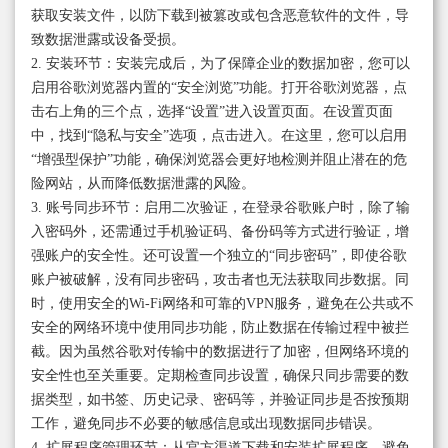
获取安装文件，以防下载到被篡改或包含恶意软件的文件，导
致数据泄露或设备受损。
2. 安装环节：安装完成后，为了保障企业的数据加密，您可以
启用谷歌浏览器内置的“安全浏览”功能。打开谷歌浏览器，点
击右上角的三个点，选择“设置”进入设置页面。在设置页面
中，找到“隐私与安全”选项，点击进入。在这里，您可以启用
“增强型保护”功能，确保浏览器会更好地检测并阻止潜在的危
险网站，从而降低数据泄露的风险。
3. 账号同步环节：启用二次验证，在登录谷歌账户时，除了输
入密码外，还需通过手机验证码、备份码等方式进行验证，增
强账户的安全性。还可设置一个独立的“同步密码”，即使谷歌
账户被破解，没有同步密码，攻击者也无法获取同步数据。同
时，使用安全的Wi-Fi网络和可靠的VPN服务，避免在公共或不
安全的网络环境中使用同步功能，防止数据在传输过程中被拦
截。因为虽然谷歌对传输中的数据进行了加密，但网络环境的
安全性也至关重要。定期检查同步设置，确保只同步需要的数
据类型，如书签、历史记录、密码等，并验证同步是否按预期
工作，避免同步不必要的敏感信息或出现数据同步错误。
4. 扩展程序管理环节：从官方渠道下载和安装扩展程序，避免