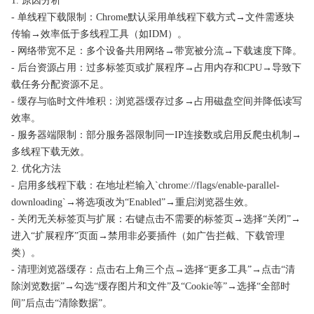
1. 原因分析
- 单线程下载限制：Chrome默认采用单线程下载方式→文件需逐块
传输→效率低于多线程工具（如IDM）。
- 网络带宽不足：多个设备共用网络→带宽被分流→下载速度下降。
- 后台资源占用：过多标签页或扩展程序→占用内存和CPU→导致下
载任务分配资源不足。
- 缓存与临时文件堆积：浏览器缓存过多→占用磁盘空间并降低读写
效率。
- 服务器端限制：部分服务器限制同一IP连接数或启用反爬虫机制→
多线程下载无效。
2. 优化方法
- 启用多线程下载：在地址栏输入`chrome://flags/enable-parallel-
downloading`→将选项改为“Enabled”→重启浏览器生效。
- 关闭无关标签页与扩展：右键点击不需要的标签页→选择“关闭”→
进入“扩展程序”页面→禁用非必要插件（如广告拦截、下载管理
类）。
- 清理浏览器缓存：点击右上角三个点→选择“更多工具”→点击“清
除浏览数据”→勾选“缓存图片和文件”及“Cookie等”→选择“全部时
间”后点击“清除数据”。