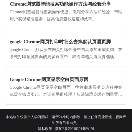
Chrome浏览器智能搜索功能操作方法与经验分享
Chrome浏览器智能搜索操作便捷。教程分享方法和经验，帮助
用户实现精准搜索，提高信息查找速度和效率。
google Chrome网页打印时怎么去掉默认页眉页脚
google Chrome默认会在网页打印任务中自动添加页眉页脚。在
系统打印预览界面的更多设置中，取消勾选页眉页脚选项，即
可实现专业、纯净的网页文档打印排版。
Google Chrome网页显示空白页面原因
Google Chrome网页显示空白页面，往往由底层渲染进程冲突
或缓存错误引起。本诊断手册梳理了从清除渲染缓存到重置驱
动兼容性参数的全流程方法，助您快速拆解故障。
本站软件仅供个人学习测试，请于24小时内删除，禁止任何商业用途，否则产
生所有后果自负。
隐私政策
陕ICP备2024030148号-26