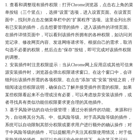
1. 查看和调整现有插件权限：打开Chrome浏览器，点击右上角的菜
单按钮（三个竖点），选择“设置”选项，进入设置页面。在设置页
面中，找到并点击左侧菜单栏中的“扩展程序”选项。这里会列出所
有已安装的插件，点击想要管理的插件，进入该插件的详情页面。
在插件详情页面中，可以看到该插件所拥有的各种权限，如访问浏
览记录、修改网页内容、发送网络请求等。根据自己的需求，取消
勾选不必要的权限，然后点击“保存”按钮，即可完成对该插件权限
的调整。
2. 安装插件时注意权限提示：当从Chrome网上应用店或其他可信来
源安装插件时，浏览器会弹出权限请求窗口。在这个窗口中，会详
细列出该插件所需的各项权限。在点击“添加”或“安装”按钮之前，仔
细阅读这些权限说明，确保自己了解并接受插件所需的权限。如果
某些权限看起来不合理或没有必要，可以考虑放弃安装该插件，或
者寻找具有类似功能但权限要求更合理的其他插件。
3. 基于风险评估的自动分级管理：通过分析插件的功能、来源和行
为，自动将其分为高、中、低风险等级。对于高风险等级的插件，
系统可以自动限制其部分权限或要求用户进行额外的确认操作；对
于中风险等级的插件，可以提醒用户关注其权限使用情况；对于低
风险等级的插件，则可以在保证安全的前提下，允许其正常运行。