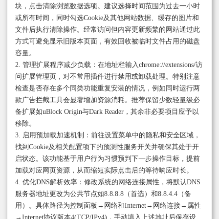
块，点击清除浏览数据选项。建议选择时间范围为过去一小时
或所有时间，同时勾选Cookie及其他网站数据、缓存的图片和
文件后执行清除操作。经常访问但内容更新频繁的网站通过此
方式可避免显示旧版本页面，有效回收被临时文件占用的磁盘
容量。
2. 管理扩展程序减少负载：在地址栏输入chrome://extensions/访
问扩展管理页，对不常用插件进行禁用或卸载处理。特别注意
检查是否存在多个同类功能重复安装的情况，例如同时运行两
款广告拦截工具会显著增加资源消耗。推荐保留少数轻量级必
备扩展如uBlock Origin与Dark Reader，其余非必要项目应予以
移除。
3. 启用预加载加速机制：前往设置菜单中的隐私和安全区域，
找到Cookie及相关配置项下的预测性服务开关并确保其处于开
启状态。该功能基于用户行为习惯预判下一步操作目标，提前
加载对应网页资源，从而缩短实际点击后的等待响应时长。
4. 优化DNS解析效率：修改系统的网络连接属性，将默认DNS
服务器地址更改为公共节点如8.8.8.8（首选）和8.8.4.4（备
用）。具体路径为控制面板→网络和Internet→网络连接→属性
→Internet协议版本4(TCP/IPv4)，手动填入上述地址后保存设