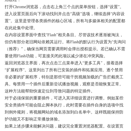
打开Chrome浏览器，点击右上角三个点的菜单按钮，选择“设置”。
进入设置页面后向下滚动找到并点击“高级”选项，继续选择“内容设
置”。这里是管理各类插件的核心区域，所有与多媒体相关的配置都
在此处集中处理。
在内容设置界面中查找“Flash”相关条目。尽管该技术逐渐被淘汰，
但仍有部分老旧网站依赖其运行。将Flash的默认行为设置为“先询问
（推荐）”，确保当网页需要调用时会弹出授权提示。若已确认不需
要使用Flash功能，可直接关闭此项以减少潜在冲突风险。
返回浏览器主界面，再次点击三点菜单进入“更多工具”，接着选择
“扩展程序”。这里列出了所有已安装的插件和拓展应用。逐个禁用
非必要的扩展程序，特别是那些可能干扰视频加载的广告拦截类工
具。每禁用一个插件后重新尝试播放视频，观察是否能恢复正常。
这种方法能帮助快速定位到导致问题的特定插件。
对于必须保留的重要插件，可进入其详细设置进行调整。例如某些
安全类插件可能会阻止脚本执行，此时需要在插件自身的选项中找
到例外规则，将视频网站的域名添加到白名单中。这样既能保持防
护功能又不影响正常播放体验。
如果上述步骤未能解决问题，建议完全重置浏览器配置。在设置页