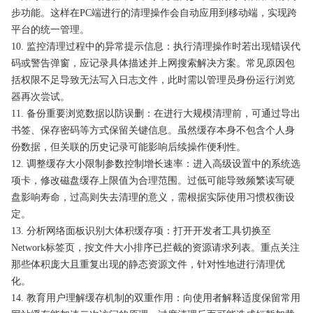
步功能。这样在PC端进行的清理操作会自动应用到移动端，实现跨
平台的统一管理。
10. 监控清理过程中的异常提示信息：执行清理操作时若出现错误代
码或警告弹窗，应记录具体描述并上网搜索解决方案。常见原因包
括权限不足导致无法写入日志文件，此时需以管理员身份运行浏览
器再次尝试。
11. 备份重要浏览数据以防误删：在进行大规模清理前，可通过导出
书签、保存密码等方式保留关键信息。虽然缓存本身不包含个人身
份数据，但关联的历史记录可能影响后续操作便利性。
12. 调整缓存大小限制参数控制增长速率：进入高级设置中的系统选
项卡，修改磁盘缓存上限值为合理范围。过低可能导致频繁读写硬
盘影响寿命，过高则失去清理的意义，需根据实际使用习惯权衡设
定。
13. 分析网络面板识别大体积缓存项：打开开发者工具切换至
Network标签页，按文件大小排序已拦截的资源请求列表。重点关注
那些体积庞大且重复出现的静态资源文件，针对性地进行清理优
化。
14. 教育用户理解缓存机制的双重作用：向使用者解释适度保留常用