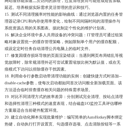
网站缓存能加速二次访问的原理，过度清理反而可能造成短暂加载
延迟。培养根据实际需求灵活管理的意识和技巧。
15. 测试不同清理频率对性能的影响曲线：通过浏览器内置的任务管
理器记录CPU和内存使用率变化，绘制不同间隔时间的清理操作与
系统资源占用的关系图表。据此制定个性化的维护计划表。
16. 解决企业环境中多人共用设备的冲突问题：IT管理员可通过组策
略对象设置统一的缓存管理策略，例如限制单个用户的缓存配额，
或设定定时任务自动清理公共电脑上的临时文件。
17. 修复因缓存损坏导致的页面渲染错误：当遇到网页布局错乱等视
觉故障时，除常规清理外还可尝试重置缩放比例为默认值，或在无
痕模式下访问以排除缓存干扰因素。
18. 利用命令行参数启动带清理功能的实例：创建快捷方式时添加--
disable-cache参数，使每次启动都如同首次访问般全新加载页面。该
方法适合临时排查缓存相关问题的特殊需求场景。
19. 对比不同清理方式的效率差异：分别测试完全清理、按站点清理
和选择性清理三种模式的速度表现，结合磁盘I/O监控工具评估哪种
方案最适合当前硬件配置环境。
20. 建立自动化脚本实现批量维护：编写简单的AutoHotkey脚本绑定
热键，自动执行打开设置页、勾选缓存选项、点击清除按钮等一系