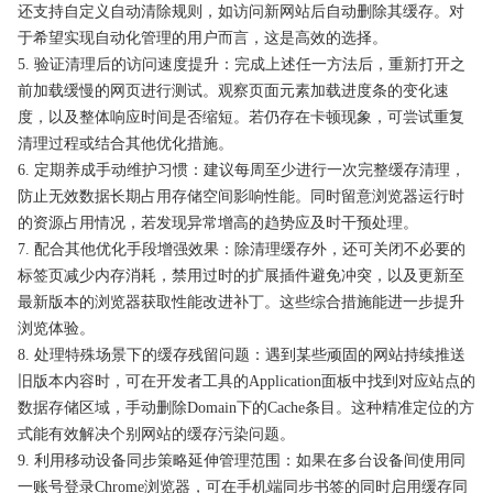
还支持自定义自动清除规则，如访问新网站后自动删除其缓存。对
于希望实现自动化管理的用户而言，这是高效的选择。
5. 验证清理后的访问速度提升：完成上述任一方法后，重新打开之
前加载缓慢的网页进行测试。观察页面元素加载进度条的变化速
度，以及整体响应时间是否缩短。若仍存在卡顿现象，可尝试重复
清理过程或结合其他优化措施。
6. 定期养成手动维护习惯：建议每周至少进行一次完整缓存清理，
防止无效数据长期占用存储空间影响性能。同时留意浏览器运行时
的资源占用情况，若发现异常增高的趋势应及时干预处理。
7. 配合其他优化手段增强效果：除清理缓存外，还可关闭不必要的
标签页减少内存消耗，禁用过时的扩展插件避免冲突，以及更新至
最新版本的浏览器获取性能改进补丁。这些综合措施能进一步提升
浏览体验。
8. 处理特殊场景下的缓存残留问题：遇到某些顽固的网站持续推送
旧版本内容时，可在开发者工具的Application面板中找到对应站点的
数据存储区域，手动删除Domain下的Cache条目。这种精准定位的方
式能有效解决个别网站的缓存污染问题。
9. 利用移动设备同步策略延伸管理范围：如果在多台设备间使用同
一账号登录Chrome浏览器，可在手机端同步书签的同时启用缓存同