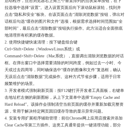
启动程序，点击浏览器右上角三个垂直排列的点状菜单按钮，在下
拉选项中选择“设置”。进入设置页面后向下滚动鼠标滚轮，找到并
点击“隐私和安全”板块。在该页面点击“清除浏览数据”按钮，弹出对
话框后勾选“缓存的图片和文件”选项，根据需求选择时间范围如“全
部时间”，最后点击“清除数据”按钮执行操作。此方法适合全面彻底
地清理所有积累的缓存数据。
2. 使用快捷键快速清理：按下键盘组合键
Ctrl+Shift+Delete（Windows/Linux系统）或
Command+Shift+Delete（Mac系统），直接调出清除浏览数据的对话
框。在弹出窗口中选择需要清除的时间跨度，例如过去一小时、今
天或过去四周等，同时确保选中“缓存的图像和文件”复选框，确认
无误后点击“清除数据”完成操作。这种方式节省步骤，适用于日常
频繁维护的场景。
3. 开发者模式强制刷新页面：按F12键打开开发者工具面板，右键单
击地址栏左侧的刷新图标，从上下文菜单中选择“Empty Cache and
Hard Reload”。该操作会强制清空当前页面的缓存并重新加载完整资
源，常用于解决特定网页因旧缓存导致的显示异常问题。
4. 安装专用扩展程序辅助管理：前往Chrome网上应用店搜索并添加
Clear Cache等第三方插件。这类工具通常提供一键清理功能，部分