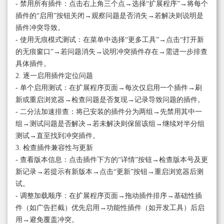
- 禁用所有插件：点击右上角三个点→选择“扩展程序”→将每个
插件的“启用”按钮关闭→观察问题是否消失→若解决则说明是
插件冲突导致。
- 使用无痕模式测试：在菜单中选择“更多工具”→点击“打开新
的无痕窗口”→若问题消失→说明冲突插件存在→需进一步排查
具体插件。
2. 逐一启用插件定位问题
- 单个启用测试：在扩展程序页面→每次仅启用一个插件→刷
新或重启浏览器→检查问题是否复现→记录导致问题的插件。
- 二分法加速排查：将已安装的插件分为两组→先禁用其中一
组→测试问题是否解决→若未解决则保留该组→继续对半分组
测试→直至找到冲突插件。
3. 检查插件兼容性与更新
- 查看版本信息：点击插件下方的“详情”按钮→检查版本号及更
新记录→若提示有新版本→点击“更新”按钮→重启浏览器后测
试。
- 调整加载顺序：在扩展程序页面→拖动插件排序→基础性插
件（如广告拦截）优先启用→功能性插件（如开发工具）后启
用→避免覆盖冲突。