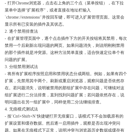
- 打开Chrome浏览器，点击右上角的三个点（菜单按钮），在下拉
菜单中选择“扩展程序”，或者直接在地址栏输入
`chrome://extensions/`并按回车键，即可进入扩展管理页面。这里会
显示所有已安装的插件及其状态。
2. 逐个禁用排查法
- 在扩展管理页面中，逐个点击插件下方的开关按钮将其禁用，每次
禁用一个后刷新出现问题的网页。如果问题消失，则说明刚刚禁用
的那个插件就是冲突源。这种方法简单直接，适合快速定位单个有
问题的扩展。
3. 分组禁用测试法
- 将所有扩展程序按照启用和禁用状态分成两组。例如，如果有四个
扩展，先禁用其中两个。刷新或重启浏览器，观察问题是否依然存
在。若问题消失，说明被禁用的那组扩展中存在问题，可继续对这
组扩展进行二分法排查，直到找到问题扩展；若问题依然存在，说
明问题出在另一组扩展中，同样使用二分法继续排查。
4. 无痕模式测试法
- 按`Ctrl+Shift+N`快捷键打开无痕窗口，该模式下不会加载原有的
扩展设置和缓存数据。然后逐一启用插件，观察是否出现冲突问
题。如果在无痕模式下正常，说明冲突与浏览器历史数据或缓存有