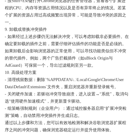
- 按Shift+Esc键打开Chrome浏览器的任务管理器，查看各个扩展进
程的CPU、内存等资源占用情况以及是否有异常终止的情况。若某
个扩展的资源占用过高或频繁出现异常，可能是导致冲突的原因之
一。
9. 卸载或替换冲突插件
- 如果经过上述步骤仍无法解决冲突，可以考虑卸载非必要插件。在
确定要卸载的插件之前，需要仔细评估插件的功能是否是必须的。
如果卸载后会影响浏览器的正常使用，可以寻找功能类似但不冲突
的替代插件。例如，两个广告拦截插件（如uBlock Origin与
AdGuard）可保留一个，导出过滤规则至另一款。
10. 高级处理方案
- 清理残留数据：删除`%APPDATA%\..\Local\Google\Chrome\User
Data\Default\Extensions`文件夹，重启浏览器并重新登录账号。
- 关闭硬件加速：若驱动冲突导致崩溃，进入设置→“系统”，取消勾
选“使用硬件加速模式”，并更新显卡驱动。
- 组策略强制规则（企业用户）：通过域控服务器启用“扩展冲突检
测”策略，自动禁用冲突插件并生成日志。
通过以上步骤和方法，您可以有效地检测和解决谷歌浏览器扩展程
序之间的冲突问题，确保浏览器稳定运行并提升使用体验。