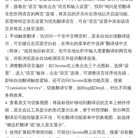
开，接着在“语言”板块点击“语言和输入设置”。找到“询问是否翻译
非您所用语言的网页”选项，将其后的开关向右滑动以开启该功能。
若需将特定语言设置为优先翻译语言，可在“语言”设置中添加该语
言并将其上移至顶部。
2. 手动触发翻译：当访问一个非中文网页时，若未自动出现翻译提
示，可右键点击页面空白处，在弹出的菜单栏中选择“翻译成中文
（简体）”或其他目标语言。也可在地址栏中输入需要翻译的网页地
址，谷歌浏览器会自动检测语言并提供翻译选项。
3. 调整翻译语言偏好：在Chrome右上角点击三个点图标，选择“设
置”，进入“语言”板块，点击“语言”选项，可调整语言排序优先级，
影响自动翻译触发逻辑。还可访问Chrome实验功能页面，搜索
“Translation Service”，切换翻译引擎，如Bing或DeepL，对比不同服
务商效果。
4. 查看原文与切换视图：将鼠标指针移动到翻译后的文本上稍作停
留，原文会以工具提示的形式显示出来，便于对照理解。部分网页
翻译后可能排版显示不佳，可在翻译功能菜单中切换视图，如选择
“侧边栏翻译”或“嵌入原文显示”。
5. 使用扩展程序增强功能：可前往Chrome网上应用店，搜索“谷歌翻