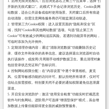
1. 启用无痕浏览模式：点击浏览器右上角三个点菜单，选择“打
开新的无痕式窗口”。此模式下不会记录浏览历史、Cookie及网
站数据，适合公共设备或临时使用场景。关闭窗口后所有痕迹
自动清除，但需注意网络服务商仍可能监测活动轨迹。
2. 管理第三方Cookie权限：进入设置页面的“隐私和安全”区
域，找到“Cookie和其他网站数据”选项。勾选“阻止第三方
Cookie”可有效减少跨网站追踪风险。若遇到功能异常的网站，
可临时添加为允许例外。
3. 定期清理存储内容：通过“清除浏览数据”功能删除历史记
录、缓存文件和保存的表单信息。建议选择退出浏览器时自动
执行该操作，或按周/月周期手动维护数据卫生。重点清理对象
包括登录状态凭证和广告标识符。
4. 控制网站权限分配：在“内容设置”中逐个审查相机、麦克
风、位置等敏感功能的访问许可。默认拒绝所有请求，仅对可
信站点按需授权。特别要关闭不必要的通知权限避免信息泄露
渠道。
5. 开启安全浏览防护：激活“使用安全检查”功能实时拦截恶意
软件与钓鱼网站。进阶用户可选择“增强型保护”模式，虽会增
加数据上传量但能获得更全面的威胁预警服务。