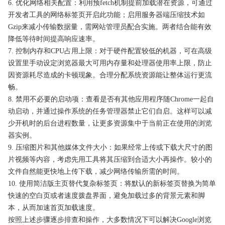
6. 优化网络相关配置：利用预fetch机制提前加载潜在资源，可通过
开发者工具的网络标签页开启此功能；启用服务器端压缩技术如
Gzip来减小传输数据量，需网站管理员配合实施。两者结合能有效
降低等待时间提高响应速率。
7. 控制内存和CPU占用上限：对于硬件配置较低的机器，可在高级
设置里手动设定浏览器最大可用内存量和处理器使用率上限，防止
因资源耗尽造成的卡顿现象。合理分配系统资源能让整体运行更流
畅。
8. 禁用不必要的启动项：查看是否有其他应用程序随Chrome一起自
动启动，并通过操作系统的任务管理器禁止它们自启。这样可以减
少开机时的后台进程数量，让更多资源集中于当前正在使用的浏览
器实例。
9. 压缩图片和其他媒体文件大小：如果经常上传或下载大尺寸的图
片视频等内容，考虑先用工具将其压缩到合适大小再操作。较小的
文件自然能更快地上传下载，减少网络传输所需的时间。
10. 使用简洁版主页替代复杂标签页：将默认的新标签页替换为简单
快速的空白页或者速度拨盘界面，避免加载过多的背景元素和脚
本，从而加速首页加载速度。
按照上述步骤逐步排查和操作，大多数情况下可以解决Google浏览