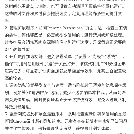
选时间范围后点击清除。也可设置自动清理间隔保持轻量化运行。
这些临时文件积累过多会拖慢速度，定期清理能释放空间提升效
率。
2. 管理扩展程序：访问“chrome://extensions/”页面，逐一检查已安装
的插件。评估哪些是非必需或很少使用的，进行禁用或卸载处理。
过多扩展会消耗系统资源影响启动和运行速度，只保留真正需要的
即可改善性能。
3. 开启硬件加速功能：进入设置菜单（“设置”>“高级”>“系统”），
确保“可用时使用硬件加速”开关已打开。该模式利用GPU分担图形
渲染任务，可显著加快页面加载及动画显示效果，尤其适合配置较
高的设备。
4. 调整隐私设置平衡安全与速度：适当降低过于严格的隐私保护级
别。例如关闭“请勿跟踪”选项，减少不必要的脚本拦截，从而允许
网页更快加载。同时要保证基础安全防护仍有效，避免因过度限制
导致加载延迟。
5. 更新浏览器及扩展至最新版本：及时检查更新以确保使用的是最
新版Chrome及其所有附加组件。开发者会在新版本中修复已知问题
并优化性能表现，保持最新状态有助于获得最佳浏览体验。