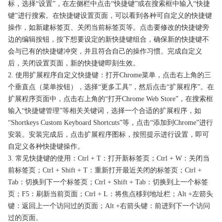
标，选择“设置”，在左侧栏中点击“快捷键”或在搜索框中输入“快捷
键”进行搜索。在快捷键设置页面，可以看到各种可自定义的快捷键
操作，如新建标签页、关闭当前标签页等。点击要修改的快捷键旁
边的编辑按钮，按下想要设定的新快捷键组合，确保新的快捷键不
会与已有的快捷键冲突，并且符合自己的操作习惯。完成自定义
后，关闭设置页面，新的快捷键即刻生效。
2. 使用扩展程序自定义快捷键：打开Chrome菜单，点击右上角的三
个垂直点（菜单按钮），选择“更多工具”，然后点击“扩展程序”。在
扩展程序页面中，点击右上角的“打开Chrome Web Store”，在搜索框
输入“快捷键管理”等相关关键词，选择一个合适的扩展程序，如
“Shortkeys Custom Keyboard Shortcuts”等，点击“添加到Chrome”进行
安装。安装完成后，点击扩展程序图标，按照提示进行设置，即可
自定义各种快捷键操作。
3. 常见快捷键的使用：Ctrl + T：打开新标签页；Ctrl + W：关闭当
前标签页；Ctrl + Shift + T：重新打开最近关闭的标签页；Ctrl +
Tab：切换到下一个标签页；Ctrl + Shift + Tab：切换到上一个标签
页；F5：刷新当前页面；Ctrl + L：将焦点移到地址栏；Alt +左箭头
键：返回上一个访问过的页面；Alt +右箭头键：前进到下一个访问
过的页面。