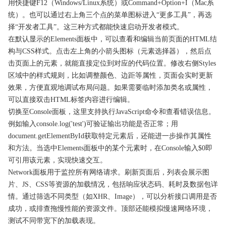
用快捷键F12（Windows/Linux系统）或Command+Option+I（Mac系
统）。也可以通过右上角三个点的菜单图标进入“更多工具”，再选
择“开发者工具”。这三种方式都能快速启动开发者模式。
在默认显示的Elements面板中，可以查看和编辑当前页面的HTML结
构与CSS样式。点击左上角的小箭头图标（元素选择器），然后点
击页面上的元素，就能直接定位到对应的代码位置。修改右侧Styles
区域中的样式规则，比如调整颜色、边距等属性，页面会实时更新
效果，方便直观地调试布局问题。如果需要临时添加类名或属性，
可以直接双击HTML标签内容进行编辑。
切换至Console面板，这里支持执行JavaScript命令和查看错误信息。
例如输入console.log('test')可验证输出功能是否正常；用
document.getElementById获取特定元素后，还能进一步操作其属性
和方法。当选中Elements面板中的某个元素时，在Console输入$0即
可引用该元素，实现快速交互。
Network面板用于监控所有网络请求。刷新页面后，列表会展示图
片、JS、CSS等资源的加载情况，包括响应状态码、耗时及数据包详
情。通过筛选不同类型（如XHR、Image），可以分析接口调用是否
成功，或排查拖慢性能的资源文件。顶部还能模拟慢速网络环境，
测试不同带宽下的加载表现。