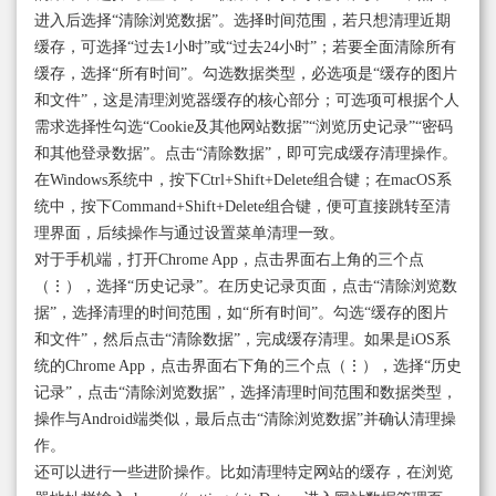
进入后选择“清除浏览数据”。选择时间范围，若只想清理近期
缓存，可选择“过去1小时”或“过去24小时”；若要全面清除所有
缓存，选择“所有时间”。勾选数据类型，必选项是“缓存的图片
和文件”，这是清理浏览器缓存的核心部分；可选项可根据个人
需求选择性勾选“Cookie及其他网站数据”“浏览历史记录”“密码
和其他登录数据”。点击“清除数据”，即可完成缓存清理操作。
在Windows系统中，按下Ctrl+Shift+Delete组合键；在macOS系
统中，按下Command+Shift+Delete组合键，便可直接跳转至清
理界面，后续操作与通过设置菜单清理一致。
对于手机端，打开Chrome App，点击界面右上角的三个点
（⋮），选择“历史记录”。在历史记录页面，点击“清除浏览数
据”，选择清理的时间范围，如“所有时间”。勾选“缓存的图片
和文件”，然后点击“清除数据”，完成缓存清理。如果是iOS系
统的Chrome App，点击界面右下角的三个点（⋮），选择“历史
记录”，点击“清除浏览数据”，选择清理时间范围和数据类型，
操作与Android端类似，最后点击“清除浏览数据”并确认清理操
作。
还可以进行一些进阶操作。比如清理特定网站的缓存，在浏览