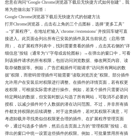
您意在询问“Google Chrome浏览器下载后无快捷方式如何创建”，我
将为您做出如下回答：
Google Chrome浏览器下载后无快捷方式的创建方法
打开Chrome浏览器，点击右上角的三个点图标，选择“更多工具”
→“扩展程序”。在地址栏输入`chrome://extensions/`并按回车键可直
接进入。此页面会列出所有已安装的插件及其当前状态（启用/禁
用）。在扩展程序列表中，找到需要查看的插件，点击其右侧的“详
细信息”按钮（通常为“i”字母或齿轮图标）→在弹出的窗口中，可看
到该插件请求的所有权限，包括访问浏览数据、修改网页内容、读
取存储数据等。例如，广告拦截插件可能请求“访问所有网站的数
据”权限，而密码管理插件可能需要“读取浏览历史”权限。部分插件
允许用户在安装后对权限进行调整。在插件的详情页面，若有权更
改权限，可根据实际需求进行操作。例如，若某个插件只需要访问
特定网站的数据，但安装时默认勾选了所有网站，可取消不必要的
授权，以减少插件对个人数据的潜在访问范围。不过，并非所有插
件都支持权限的后续调整，对于这类插件，若对其权限不满意，可
考虑卸载并寻找类似但权限更合理的插件。在扩展程序管理页面
中，通过勾选多个插件，然后点击页面上方的“管理权限”按钮，在
弹出的窗口中统一设置这些插件的权限。例如，可批量禁用所有插