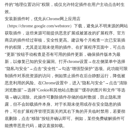
件的“地理位置访问”权限，或仅允许特定插件在用户主动点击时生
效。
安装新插件时，优先从Chrome网上应用店
（https://chrome.google.com/webstore）下载，避免从不明来源的网站
获取插件，这些来源可能提供恶意扩展或被篡改的扩展程序。官方
商店的插件经过审核，安全性更高。建议每个月检查一次已安装插
件的权限，尤其是近期未使用的插件。在扩展程序页面中，可点击
“更新”按钮手动检查是否有可用的插件更新，确保插件版本为最
新，以修复已知的安全漏洞。打开chrome设置→在左侧菜单中选择
“隐私与安全”→点击“安全性”→勾选“增强型保护”选项。此功能可限
制插件对系统资源的访问，例如禁止插件在后台静默运行，降低被
恶意利用的风险。在Chrome设置中，进入“隐私与安全”→点击“清除
浏览数据”→选择“Cookie和其他站点数据”“缓存的图片和文件”等选
项→确认清除。此操作可删除插件存储的临时数据，防止隐私泄
露，但不会卸载插件本身。对于长期未使用或存在安全隐患的插
件，可在扩展程序管理页面关闭其右下角的开关临时禁用，若要彻
底删除，点击“移除”按钮并确认即可。例如，某些免费破解插件可
能携带恶意代码，建议直接卸载。