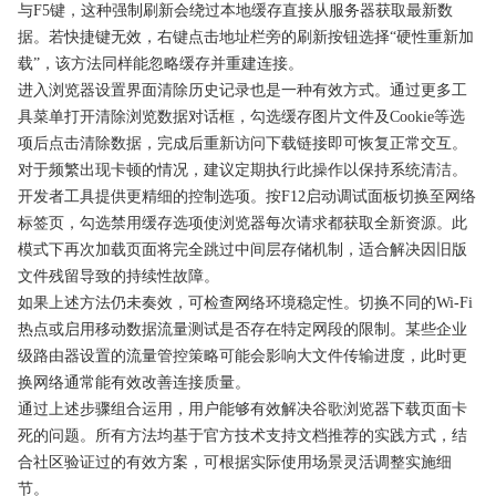
与F5键，这种强制刷新会绕过本地缓存直接从服务器获取最新数
据。若快捷键无效，右键点击地址栏旁的刷新按钮选择“硬性重新加
载”，该方法同样能忽略缓存并重建连接。
进入浏览器设置界面清除历史记录也是一种有效方式。通过更多工
具菜单打开清除浏览数据对话框，勾选缓存图片文件及Cookie等选
项后点击清除数据，完成后重新访问下载链接即可恢复正常交互。
对于频繁出现卡顿的情况，建议定期执行此操作以保持系统清洁。
开发者工具提供更精细的控制选项。按F12启动调试面板切换至网络
标签页，勾选禁用缓存选项使浏览器每次请求都获取全新资源。此
模式下再次加载页面将完全跳过中间层存储机制，适合解决因旧版
文件残留导致的持续性故障。
如果上述方法仍未奏效，可检查网络环境稳定性。切换不同的Wi-Fi
热点或启用移动数据流量测试是否存在特定网段的限制。某些企业
级路由器设置的流量管控策略可能会影响大文件传输进度，此时更
换网络通常能有效改善连接质量。
通过上述步骤组合运用，用户能够有效解决谷歌浏览器下载页面卡
死的问题。所有方法均基于官方技术支持文档推荐的实践方式，结
合社区验证过的有效方案，可根据实际使用场景灵活调整实施细
节。