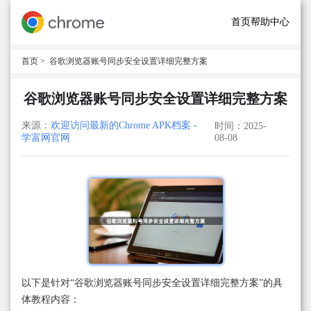
首页
帮助中心
首页
> 谷歌浏览器账号同步安全设置详细完整方案
谷歌浏览器账号同步安全设置详细完整方案
来源：
欢迎访问最新的Chrome APK档案 -
时间：2025-
学富网官网
08-08
以下是针对“谷歌浏览器账号同步安全设置详细完整方案”的具
体教程内容：