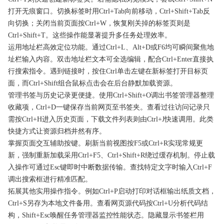
打开无痕窗口。切换标签时用Ctrl+Tab向前移动，Ctrl+Shift+Tab反
向切换；关闭当前页面按Ctrl+W，恢复刚关掉的标签页则是
Ctrl+Shift+T。这些操作能显著提升多任务处理效率。
运用地址栏高效定位功能。通过Ctrl+L、Alt+D或F6均可瞬间聚焦地
址栏输入内容。双击地址栏文本可全选编辑，配合Ctrl+Enter直接执
行搜索指令。遇到链接时，按住Ctrl单击左键在新标签打开目标页
面，而Ctrl+Shift组合鼠标点击会在后台静默加载资源。
管理书签与历史记录更便捷。使用Ctrl+Shift+O调出书签管理器整理
收藏项，Ctrl+D一键保存当前网页至书签夹。查看过往访问记录只
需按Ctrl+H进入历史页面，下载文件列表则由Ctrl+J快速调用。此类
快捷方式让资源归档井然有序。
掌握页面交互辅助按键。刷新当前视图按F5或Ctrl+R实现常规更
新，强制重新加载采用Ctrl+F5、Ctrl+Shift+R绕过缓存机制。停止载
入操作可通过Esc键即时中断数据传输。查找特定文字时输入Ctrl+F
调出搜索框进行精准匹配。
拓展其他实用操作指令。例如Ctrl+P启动打印对话框输出纸质文档，
Ctrl+S另存为本地文件备用。查看网页源代码按Ctrl+U分析代码结
构，Shift+Esc唤醒任务管理器监控性能状态。隐藏显示书签栏用