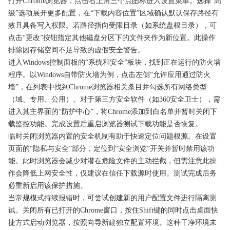
打开Chrome浏览器，点击右上角三个点图标进入设置菜单。选择“高
级”选项展开更多配置，在“下载内容位置”区域确认默认保存路径有
效且具备写入权限。若路径指向受限目录（如系统盘根目录），可
点击“更改”按钮指定其他磁盘分区下的文件夹作为新位置。此操作
排除因存储空间不足导致的虚假安全警告。
进入Windows控制面板的“系统和安全”板块，找到正在运行的防火墙
程序。以Windows自带防火墙为例，点击左侧“允许应用通过防火
墙”，在列表中找到Chrome浏览器相关条目并勾选所有网络类型
（域、专用、公用）。对于第三方安全软件（如360安全卫士），需
进入其主界面的“防护中心”，将Chrome添加到白名单并暂时关闭下
载监控功能。完成设置后重启浏览器测试下载功能是否恢复。
临时关闭浏览器内置的安全机制有助于快速定位问题根源。在设置
页面的“隐私与安全”部分，定位到“安全浏览”开关并暂时禁用该功
能。此时浏览器会减少对潜在危险文件的主动拦截，但需注意此操
作会降低上网安全性，仅建议在信任下载源时使用。测试完成后务
必重新启用该保护措施。
当常规模式持续报错时，可尝试创建新的用户配置文件进行隔离测
试。关闭所有已打开的Chrome窗口，按住Shift键的同时点击桌面快
捷方式启动浏览器，按照向导新建独立配置环境。这种干净环境未