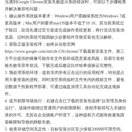
当遇到Google Chrome安装失败提示系统错误时，可按以下步骤检查
并解决兼容性问题：
1. 确认操作系统版本要求：Windows用户需确保系统为Windows 7或
更高版本；Mac用户则要求macOS版本不低于10.10。若当前系统过
于陈旧，应优先通过官方渠道完成操作系统更新，再行尝试安装浏
览器。过时的系统可能因缺少必要组件导致安装包无法解析。
2. 获取正版安装程序：始终从谷歌官网
https://www.google.com/intl/zh-CN/chrome/下载最新安装文件。第三
方平台提供的镜像可能存在文件损坏或恶意篡改风险，容易引发校
验失败等异常状况。下载完成后建议比对哈希值验证完整性。
3. 预处理系统环境：提前关闭所有正在运行的应用程序，特别是占
用大量资源的进程。同时清空系统临时文件夹内的残留文件，避免
旧数据干扰新程序部署。可通过磁盘清理工具自动化完成这项操
作。
4. 提升权限等级执行：右键点击已下载的安装包选择“以管理员身份
运行”。该操作能绕过普通用户的权限限制，使程序获得写入关键目
录的许可。尤其在企业级账户环境下，这种提权方式能有效避免因
策略限制导致的静默失败。
5. 核查存储空间充足性：目标安装分区至少保留200MB可用空间。