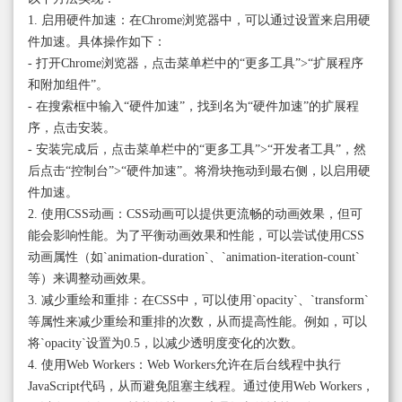
1. 启用硬件加速：在Chrome浏览器中，可以通过设置来启用硬
件加速。具体操作如下：
- 打开Chrome浏览器，点击菜单栏中的“更多工具”>“扩展程序
和附加组件”。
- 在搜索框中输入“硬件加速”，找到名为“硬件加速”的扩展程
序，点击安装。
- 安装完成后，点击菜单栏中的“更多工具”>“开发者工具”，然
后点击“控制台”>“硬件加速”。将滑块拖动到最右侧，以启用硬
件加速。
2. 使用CSS动画：CSS动画可以提供更流畅的动画效果，但可
能会影响性能。为了平衡动画效果和性能，可以尝试使用CSS
动画属性（如`animation-duration`、`animation-iteration-count`
等）来调整动画效果。
3. 减少重绘和重排：在CSS中，可以使用`opacity`、`transform`
等属性来减少重绘和重排的次数，从而提高性能。例如，可以
将`opacity`设置为0.5，以减少透明度变化的次数。
4. 使用Web Workers：Web Workers允许在后台线程中执行
JavaScript代码，从而避免阻塞主线程。通过使用Web Workers，